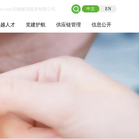
中文
EN
卓越人才
党建护航
供应链管理
信息公开
士后工作站
人才理念
职业成长
校园招聘
社会招聘
招聘动态
党建在线
教育实践
供应链介绍
供应链合作
基本信息
管理架构
人事薪酬
经营成果
重大事项