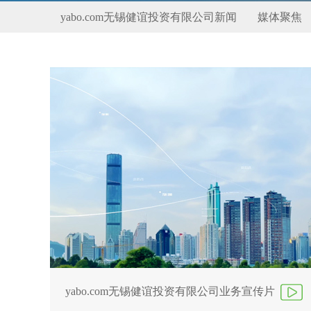
yabo.com无锡健谊投资有限公司新闻
媒体聚焦
yabo.com无锡健谊投资有限公司业务宣传片