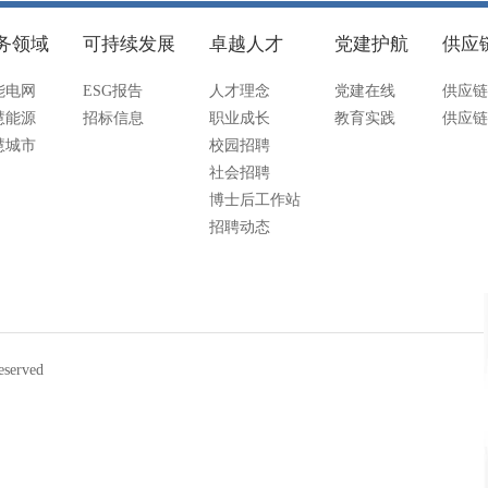
务领域
可持续发展
卓越人才
党建护航
供应
能电网
ESG报告
人才理念
党建在线
供应链
慧能源
招标信息
职业成长
教育实践
供应链
慧城市
校园招聘
社会招聘
博士后工作站
招聘动态
served