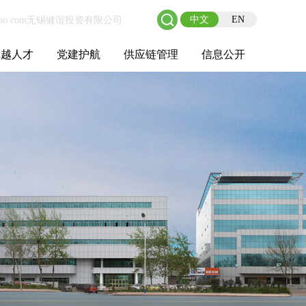
中文
EN
卓越人才
党建护航
供应链管理
信息公开
士后工作站
人才理念
职业成长
校园招聘
社会招聘
招聘动态
党建在线
教育实践
供应链介绍
供应链合作
基本信息
管理架构
人事薪酬
经营成果
重大事项