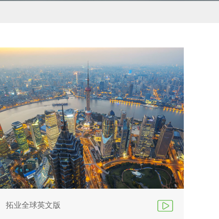
拓业全球英文版