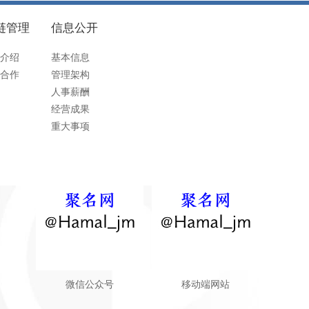
链管理
信息公开
介绍
基本信息
合作
管理架构
人事薪酬
经营成果
重大事项
微信公众号
移动端网站